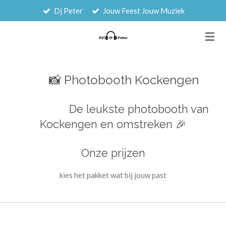
Dj Peter
Jouw Feest Jouw Muziek
Ga
direct
naar
de
hoofdinhoud
📸 Photobooth Kockengen
De leukste photobooth van
Kockengen en omstreken 🎉
Onze prijzen
kies het pakket wat bij jouw past